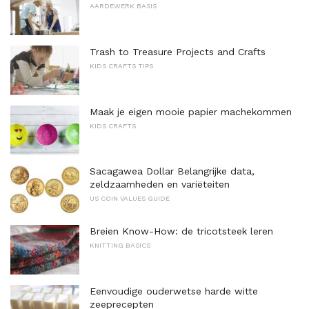
AARDEWERK BASIS
Trash to Treasure Projects and Crafts
KIDS CRAFTS TIPS
Maak je eigen mooie papier machekommen
KIDS CRAFTS
Sacagawea Dollar Belangrijke data,
zeldzaamheden en variëteiten
US COIN VALUES ​​GUIDE
Breien Know-How: de tricotsteek leren
KNITTING BASICS
Eenvoudige ouderwetse harde witte
zeeprecepten