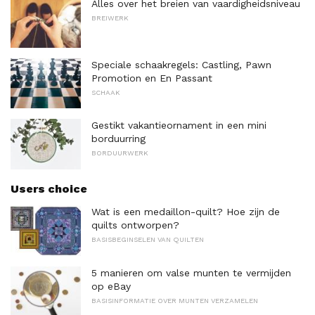
Alles over het breien van vaardigheidsniveau
BREIWERK
Speciale schaakregels: Castling, Pawn
Promotion en En Passant
SCHAAK
Gestikt vakantieornament in een mini
borduurring
BORDUURWERK
Users choice
Wat is een medaillon-quilt? Hoe zijn de
quilts ontworpen?
BASISBEGINSELEN VAN QUILTEN
5 manieren om valse munten te vermijden
op eBay
BASISINFORMATIE OVER MUNTEN VERZAMELEN