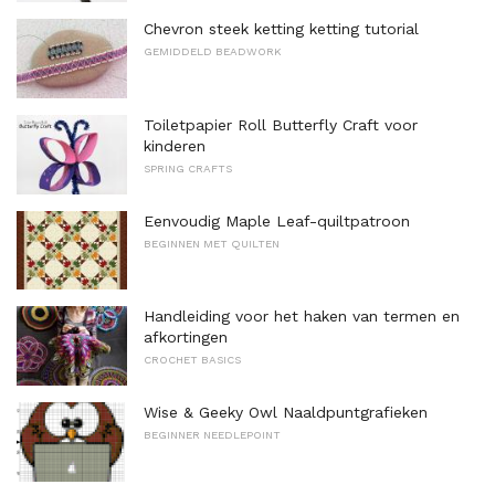
Chevron steek ketting ketting tutorial
GEMIDDELD BEADWORK
Toiletpapier Roll Butterfly Craft voor
kinderen
SPRING CRAFTS
Eenvoudig Maple Leaf-quiltpatroon
BEGINNEN MET QUILTEN
Handleiding voor het haken van termen en
afkortingen
CROCHET BASICS
Wise & Geeky Owl Naaldpuntgrafieken
BEGINNER NEEDLEPOINT