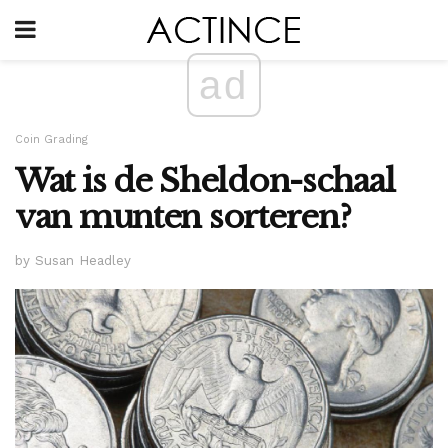
ad
Coin Grading
Wat is de Sheldon-schaal
van munten sorteren?
by Susan Headley